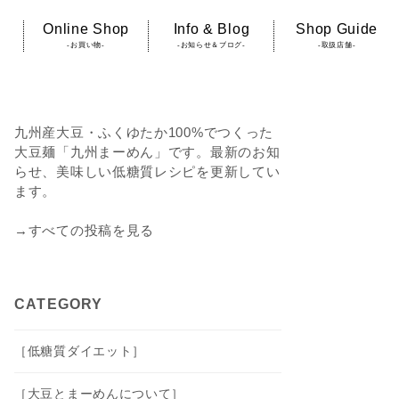
Online Shop
Info & Blog
Shop Guide
-お買い物-
-お知らせ＆ブログ-
-取扱店舗-
九州産大豆・ふくゆたか100%でつくった
大豆麺「九州まーめん」です。最新のお知
らせ、美味しい低糖質レシピを更新してい
ます。
→すべての投稿を見る
CATEGORY
［低糖質ダイエット］
［大豆とまーめんについて］