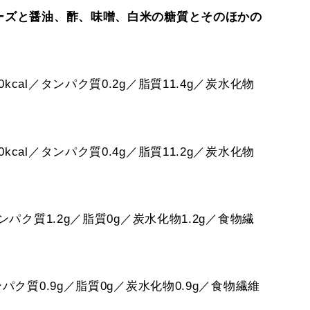
ネーズと醤油、酢、味噌、白米の糖質とそのほかの
cal／タンパク質0.2g／脂質11.4g／炭水化物
cal／タンパク質0.4g／脂質11.2g／炭水化物
ンパク質1.2g／脂質0g／炭水化物1.2g／食物繊
パク質0.9g／脂質0g／炭水化物0.9g／食物繊維