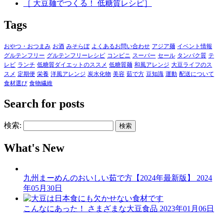
［ 大豆麺でつくる！ 低糖質レシピ］
Tags
おやつ・おつまみ
お酒
みそらぼ
よくあるお問い合わせ
アジア麺
イベント情報
グルテンフリー
グルテンフリーレシピ
コンビニ
スーパー
セール
タンパク質
テ
レビ
ランチ
低糖質ダイエットのススメ
低糖質麺
和風アレンジ
大豆ライフのス
スメ
定期便
栄養
洋風アレンジ
炭水化物
美容
茹で方
豆知識
運動
配送について
食材選び
食物繊維
Search for posts
検索:
What's New
九州まーめんのおいしい茹で方【2024年最新版】
2024
年05月30日
こんなにあった！ さまざまな大豆食品
2023年01月06日