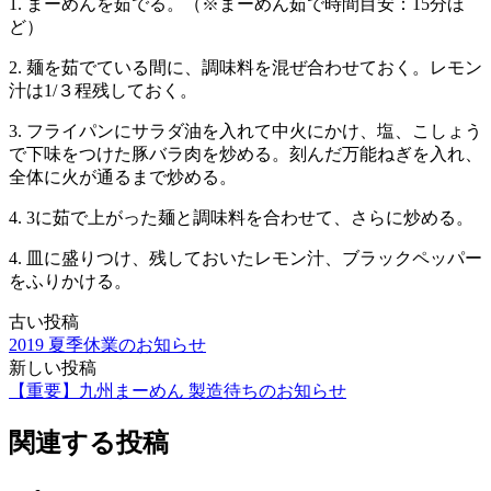
1. まーめんを茹でる。（※まーめん茹で時間目安：15分ほ
ど）
2. 麺を茹でている間に、調味料を混ぜ合わせておく。レモン
汁は1/３程残しておく。
3. フライパンにサラダ油を入れて中火にかけ、塩、こしょう
で下味をつけた豚バラ肉を炒める。刻んだ万能ねぎを入れ、
全体に火が通るまで炒める。
4. 3に茹で上がった麺と調味料を合わせて、さらに炒める。
4. 皿に盛りつけ、残しておいたレモン汁、ブラックペッパー
をふりかける。
古い投稿
2019 夏季休業のお知らせ
新しい投稿
【重要】九州まーめん 製造待ちのお知らせ
関連する投稿