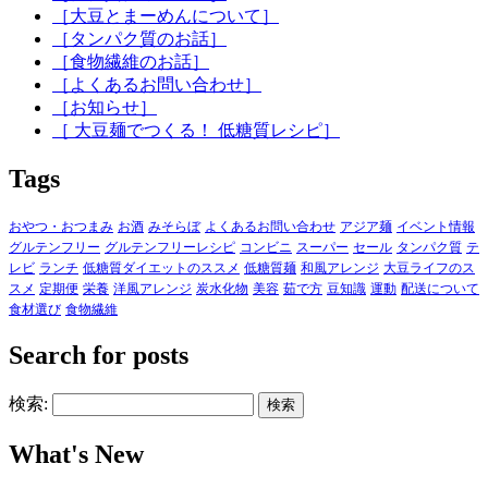
［大豆とまーめんについて］
［タンパク質のお話］
［食物繊維のお話］
［よくあるお問い合わせ］
［お知らせ］
［ 大豆麺でつくる！ 低糖質レシピ］
Tags
おやつ・おつまみ
お酒
みそらぼ
よくあるお問い合わせ
アジア麺
イベント情報
グルテンフリー
グルテンフリーレシピ
コンビニ
スーパー
セール
タンパク質
テ
レビ
ランチ
低糖質ダイエットのススメ
低糖質麺
和風アレンジ
大豆ライフのス
スメ
定期便
栄養
洋風アレンジ
炭水化物
美容
茹で方
豆知識
運動
配送について
食材選び
食物繊維
Search for posts
検索:
What's New