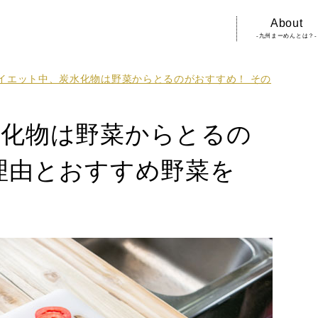
About
-九州まーめんとは？-
イエット中、炭水化物は野菜からとるのがおすすめ！ その
水化物は野菜からとるの
理由とおすすめ野菜を