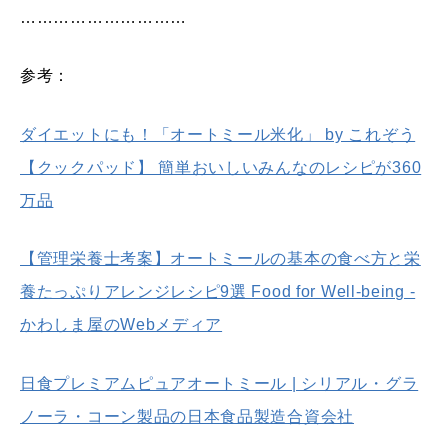
…………………………
参考：
ダイエットにも！「オートミール米化」 by これぞう
【クックパッド】 簡単おいしいみんなのレシピが360
万品
【管理栄養士考案】オートミールの基本の食べ方と栄
養たっぷりアレンジレシピ9選 Food for Well-being -
かわしま屋のWebメディア
日食プレミアムピュアオートミール | シリアル・グラ
ノーラ・コーン製品の日本食品製造合資会社