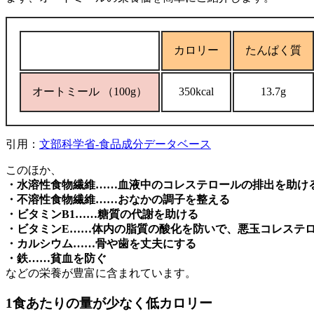
カロリー
たんぱく質
オートミール
（100g）
350kcal
13.7g
引用：
文部科学省-食品成分データベース
このほか、
・水溶性食物繊維……血液中のコレステロールの排出を助け
・不溶性食物繊維……おなかの調子を整える
・ビタミンB1……糖質の代謝を助ける
・ビタミンE……体内の脂質の酸化を防いで、悪玉コレステ
・カルシウム……骨や歯を丈夫にする
・鉄……貧血を防ぐ
などの栄養が豊富に含まれています。
1食あたりの量が少なく低カロリー