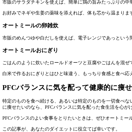
市販のサラダチキンを使えば、簡単に鶏の旨みたっぷりの中
お好みでネギや生姜の薬味を添えれば、体も芯から温まりま
オートミールの卵雑炊
市販のめんつゆや白だしを使えば、電子レンジであっという
オートミールおにぎり
ごはんのように炊いたロールドオーツと豆腐やごはんを混ぜ
白米で作るおにぎりとはひと味違う、もっちり食感と食べ応
PFCバランスに気を配って健康的に痩
特定のものを食べ続ける、あるいは特定のものを一切食べな
に痩せたいのなら、PFCバランスに気を配った食生活を心が
PFCバランスのよい食事をとりたいときは、ぜひオートミー
この記事が、あなたのダイエットに役立てば幸いです。