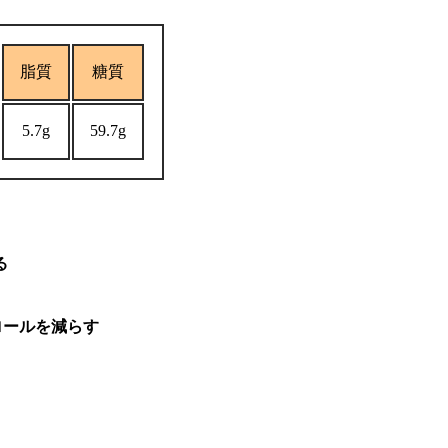
脂質
糖質
5.7g
59.7g
る
ロールを減らす