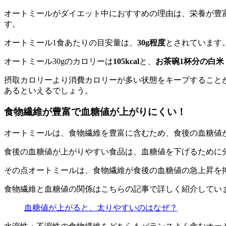
オートミールがダイエット中におすすめの理由は、栄養が豊
す。
オートミール1食あたりの目安量は、
30g程度
とされています
オートミール30gのカロリーは
105kcal
と、
お茶碗1杯分の白米（
摂取カロリーより消費カロリーが多い状態をキープすること
あるといえるでしょう。
食物繊維が豊富で血糖値が上がりにくい！
オートミールは、食物繊維を豊富に含むため、食後の血糖値
食後の血糖値が上がりやすい食品は、血糖値を下げるために
その点オートミールは、食物繊維が食後の血糖値の急上昇を
食物繊維と血糖値の関係はこちらの記事で詳しく紹介してい
血糖値が上がると、太りやすいのはなぜ？